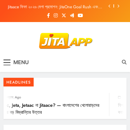
Skip
Jitaace ফিফা ২০২৬ মেগা প্রমোশন: JitaOne Goal Rush এবং
to
VIP2 ফ্রি স্পিন বোনাস | Jitaapp
content
ফিফা ২০২৬ লাইভ আপডেট: আজকের ম্যাচের ফলাফল, ডাইরেক্ট
স্কোর ও সেরা প্রেডিকশন (১৬ জুনের রিয়েল-টাইম রিপোর্ট)
Jataac, Jeta, Jetaac না Jitaace? — বাংলাদেশের খেলোয়াড়দের
সবচেয়ে বড় বিভ্রান্তির উত্তর
ফিফা ২০২৬ ম্যাচ প্রেডিকশন: সুইজারল্যান্ড বনাম বসনিয়া এবং
মেক্সিকো বনাম দক্ষিণ কোরিয়া বিশ্লেষণ | Jitaace
Jitaace ফিফা ২০২৬ মেগা প্রমোশন: JitaOne Goal Rush এবং
VIP2 ফ্রি স্পিন বোনাস | Jitaapp
MENU
ফিফা ২০২৬ লাইভ আপডেট: আজকের ম্যাচের ফলাফল, ডাইরেক্ট
স্কোর ও সেরা প্রেডিকশন (১৬ জুনের রিয়েল-টাইম রিপোর্ট)
HEADLINES
্তাহ Ago
2 মাস Ago
, Jeta, Jetaac না Jitaace? — বাংলাদেশের খেলোয়াড়দের
ফিফা ২০২৬ ম্য
 বড় বিভ্রান্তির উত্তর
বনাম দক্ষিণ ক