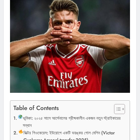
Table of Contents
ভূমিকা: ২০২৫ সালে আর্সেনালের গ্রীষ্মকালীন একজন নতুন স্ট্রাইকারের
সন্ধান
ভিক্টর গিওকেরেস: ইউরোপে একটি ভয়ঙ্কর গোল মেশিন (Victor
Gyokeres Arsenal transfer 2025)