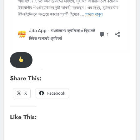
Share This:
X
Facebook
Like This: