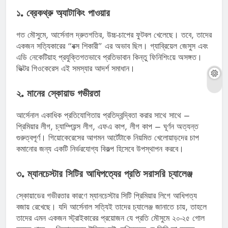
১. ব্রেকথ্রু অ্যাটাকিং পাওয়ার
গত মৌসুমে, আর্সেনাল দ্রুতগতির, উচ্চ-চাপের ফুটবল খেলেছে। তবে, তাদের
একজন সত্যিকারের “বক্স শিকারী” এর অভাব ছিল। গ্যাব্রিয়েল জেসুস এবং
এডি নেকেটিয়াহ প্রযুক্তিগতভাবে প্রতিভাবান কিন্তু ফিনিশিংয়ে অসঙ্গত।
ভিক্টর গিওকেরেস এই সমস্যার আদর্শ সমাধান।
২. মানের স্কোয়াড গভীরতা
আর্সেনাল একাধিক প্রতিযোগিতায় প্রতিদ্বন্দ্বিতা করার সাথে সাথে –
প্রিমিয়ার লীগ, চ্যাম্পিয়ন্স লীগ, এফএ কাপ, লীগ কাপ – ঘূর্ণন অত্যন্ত
গুরুত্বপূর্ণ। গিয়োকেরেসের আগমন আর্টেটাকে নিয়মিত খেলোয়াড়দের চাপ
কমানোর জন্য একটি নির্ভরযোগ্য বিকল্প হিসেবে উপস্থাপন করবে।
৩. ম্যানচেস্টার সিটির আধিপত্যের প্রতি সরাসরি চ্যালেঞ্জ
স্কোয়াডের গভীরতার কারণে ম্যানচেস্টার সিটি প্রিমিয়ার লিগে আধিপত্য
বজায় রেখেছে। যদি আর্সেনাল সত্যিই তাদের চ্যালেঞ্জ জানাতে চায়, তাহলে
তাদের এমন একজন স্ট্রাইকারের প্রয়োজন যে প্রতি মৌসুমে ২০-২৫ গোল