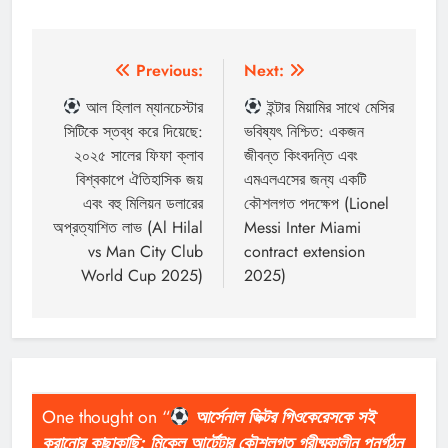
পোস্ট
Previous:
Next:
ন্যাভিগেশন
আল হিলাল ম্যানচেস্টার
ইন্টার মিয়ামির সাথে মেসির
সিটিকে স্তব্ধ করে দিয়েছে:
ভবিষ্যৎ নিশ্চিত: একজন
২০২৫ সালের ফিফা ক্লাব
জীবন্ত কিংবদন্তি এবং
বিশ্বকাপে ঐতিহাসিক জয়
এমএলএসের জন্য একটি
এবং বহু মিলিয়ন ডলারের
কৌশলগত পদক্ষেপ (Lionel
অপ্রত্যাশিত লাভ (Al Hilal
Messi Inter Miami
vs Man City Club
contract extension
World Cup 2025)
2025)
One thought on “
আর্সেনাল ভিক্টর গিওকেরেসকে সই
করানোর কাছাকাছি: মিকেল আর্টেটার কৌশলগত গ্রীষ্মকালীন পুনর্গঠন