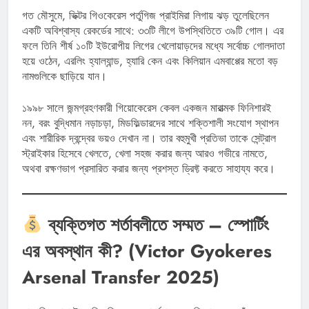
গত মৌসুমে, ভিক্টর গিওকেরেস পর্তুগিজ প্রাইমিরা লিগায় ঝড় তুলেছিলেন
একটি অবিশ্বাস্য রেকর্ডের সাথে: ৩৩টি লীগে উপস্থিতিতে ৩৯টি গোল। এর
ফলে তিনি শীর্ষ ১০টি ইউরোপীয় লিগের খেলোয়াড়দের মধ্যে সর্বোচ্চ গোলদাতা
হয়ে ওঠেন, এরলিং হ্যাল্যান্ড, হ্যারি কেন এবং কিলিয়ান এমবাপ্পের মতো বড়
নামগুলিকে ছাড়িয়ে যান।
১৯৯৮ সালে জন্মগ্রহণকারী গিয়োকেরেস কেবল একজন মারাত্মক ফিনিশারই
নন, বরং বুদ্ধিমান নড়াচড়া, মিডফিল্ডারদের সাথে শক্তিশালী সংযোগ স্থাপন
এবং শারীরিক দ্বন্দ্বের ভয়ও দেখান না। তার বহুমুখী প্রতিভা তাকে সেন্ট্রাল
স্ট্রাইকার হিসেবে খেলতে, খেলা সহজ করার জন্য আরও গভীরে নামতে,
অথবা রক্ষণভাগ প্রসারিত করার জন্য প্রশস্ত ড্রিফ্ট করতে সাহায্য করে।
ব্যক্তিগত শর্তাবলীতে সম্মত – স্পোর্টিং
এর অবস্থান কী? (Victor Gyokeres
Arsenal Transfer 2025)