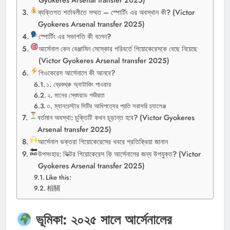
ব্যক্তিগত শর্তাবলীতে সম্মত – স্পোর্টিং এর অবস্থান কী? (Victor
Gyokeres Arsenal transfer 2025)
স্পোর্টিং এর সভাপতি কী বলেন?
আর্সেনাল কেন বেঞ্জামিন সেস্কোর পরিবর্তে গিয়োকেরেসকে বেছে নিয়েছে
(Victor Gyokeres Arsenal transfer 2025)
গিওকেরেস আর্সেনালে কী আনবে?
১. ব্রেকথ্রু অ্যাটাকিং পাওয়ার
২. মানের স্কোয়াড গভীরতা
৩. ম্যানচেস্টার সিটির আধিপত্যের প্রতি সরাসরি চ্যালেঞ্জ
বর্তমান অবস্থা: চুক্তিটি কখন চূড়ান্ত হবে? (Victor Gyokeres
Arsenal transfer 2025)
আর্সেনাল ভক্তরা গিয়োকেরেসের খবরে প্রতিক্রিয়া জানান
উপসংহার: ভিক্টর গিয়োকেরেস কি আর্সেনালের জন্য উপযুক্ত? (Victor
Gyokeres Arsenal transfer 2025)
Like this:
相關
ভূমিকা: ২০২৫ সালে আর্সেনালের