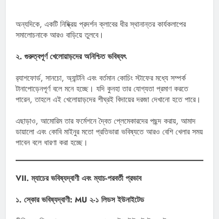
অন্যদিকে, একটি নিষ্ক্রিয় প্রদর্শন ক্লাবের ধীর স্থানান্তর কার্যকলাপের
সমালোচনাকে আরও বাড়িয়ে তুলবে।
২. গুরুত্বপূর্ণ খেলোয়াড়দের অনিশ্চিত ভবিষ্যৎ
র‍্যাশফোর্ড, সানচো, অ্যান্টনি এবং বর্তমান কোচিং স্টাফের মধ্যে সম্পর্ক
টানাপোড়েনপূর্ণ বলে মনে হচ্ছে। যদি কুনহা তার যোগ্যতা প্রমাণ করতে
পারেন, তাহলে এই খেলোয়াড়দের শীঘ্রই বিদায়ের দরজা দেখানো হতে পারে।
এছাড়াও, আমোরিম তার ফর্মেশনে দ্বৈত প্লেমেকারদের পছন্দ করায়, আমাদ
ডায়ালো এবং কোবি মাইনুর মতো প্রতিভারা ভবিষ্যতে আরও বেশি খেলার সময়
পাবেন বলে ধারণা করা হচ্ছে।
VII. ম্যাচের ভবিষ্যদ্বাণী এবং ম্যাচ-পরবর্তী প্রভাব
১. স্কোর ভবিষ্যদ্বাণী: MU ২-১ লিডস ইউনাইটেড