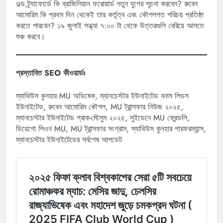
ওল্ড ট্র্যাফোর্ডে কি ব্রাজিলিয়ান ফরোয়ার্ড নতুন যুগের সূচনা করবেন? রুবেন
আমোরিম কি প্রথম দিন থেকেই তার কর্তৃত্ব এবং কৌশলগত পরিচয় প্রতিষ্ঠা
করতে পারবেন? ১৯ জুলাই সন্ধ্যা ৭:০০ টা থেকে উত্তরগুলি বেরিয়ে আসতে
শুরু করবে।
প্রস্তাবিত SEO কীওয়ার্ডঃ
ম্যাথিউস কুনহার MU অভিষেক, ম্যানচেস্টার ইউনাইটেড বনাম লিডস
ইউনাইটেড, রুবেন আমোরিম কৌশল, MU ট্রান্সফার নিউজ ২০২৫,
ম্যানচেস্টার ইউনাইটেড প্রাক-মৌসুম ২০২৫, সুইডেনে MU ফ্রেন্ডলি,
ডিয়েগো লিওন MU, MU ট্রান্সফার সংগ্রাম, ম্যাথিউস কুনহার পারফরম্যান্স,
ম্যানচেস্টার ইউনাইটেডের সর্বশেষ আপডেট