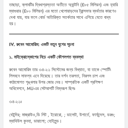
তাছাড়া, ক্লাবটির দ্বিধাগ্রস্ততা অতীতে অ্যান্টনি (£৮৫ মিলিয়ন) এবং হ্যারি
ম্যাগুয়ার (£৮০ মিলিয়ন) এর মতো খেলোয়াড়দের ট্রান্সফার ব্যর্থতার কারণেও
দেখা যায়, যার ফলে বোর্ড অতিরিক্ত সতর্কতার সাথে এগিয়ে যেতে বাধ্য
হয়।
IV. রুবেন আমোরিম: একটি নতুন যুগের সূচনা
১. মাইক্রোস্কোপের নিচে একটি কৌশলগত ব্যবস্থা
রুবেন আমোরিম তার ৩-৪-২-১ সিস্টেমের জন্য বিখ্যাত, যা তাকে স্পোর্টিং
লিসবনে সাফল্য এনে দিয়েছে। তার দর্শন তরলতা, নিরলস চাপ এবং
কাঠামোগত শৃঙ্খলার উপর জোর দেয়। সাম্প্রতিক একটি প্রশিক্ষণ
অধিবেশনে, MU-এর সেটআপটি নিম্নরূপ ছিলঃ
৩-৪-২-১ঃ
বেইন্দির; মাজ্রাউও,ডি লিট , ইয়োরো, ; ডালোট, উগার্তে, ফার্নান্দেস, ডরগু;
ম্যাথিউস কুনহা, ডায়ালো; হোইলুন্ড।