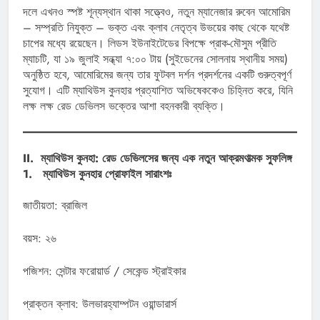
দলে এখনও স্পষ্ট শূন্যস্থান থাকা সত্ত্বেও, নতুন ম্যানেজার রুবেন আমোরিম
– সম্প্রতি নিযুক্ত – ভক্ত এবং ক্লাব নেতৃত্ব উভয়ের কাছ থেকে যথেষ্ট
চাপের মধ্যে রয়েছেন। লিডস ইউনাইটেডের বিপক্ষে প্রাক-মৌসুম প্রীতি
ম্যাচটি, যা ১৯ জুলাই সন্ধ্যা ৭:০০ টায় (সুইডেনের সোলনায় স্থানীয় সময়)
অনুষ্ঠিত হবে, আমোরিমের জন্য তার ফুটবল দর্শন প্রদর্শনের একটি গুরুত্বপূর্ণ
সুযোগ। এটি ম্যাথিউস কুনহার প্রত্যাশিত অভিষেককেও চিহ্নিত করে, যিনি
লক্ষ লক্ষ রেড ডেভিলস ভক্তের আশা বহনকারী ব্যক্তি।
II. ম্যাথিউস কুনহা: রেড ডেভিলসের জন্য এক নতুন আক্রমণাত্মক স্ফুলিঙ্গ
1. ম্যাথিউস কুনহার প্রোফাইল সারাংশঃ
জাতীয়তা: ব্রাজিল
বয়স: ২৬
পজিশন: সেন্টার ফরোয়ার্ড / সেকেন্ড স্ট্রাইকার
প্রাক্তন ক্লাব: উলভারহ্যাম্পটন ওয়ান্ডারার্স