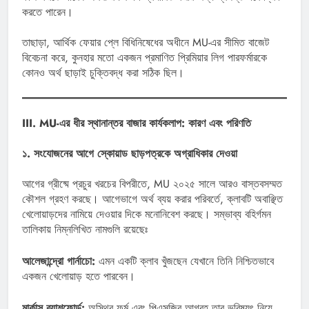
করতে পারেন।
তাছাড়া, আর্থিক ফেয়ার প্লে বিধিনিষেধের অধীনে MU-এর সীমিত বাজেট
বিবেচনা করে, কুনহার মতো একজন প্রমাণিত প্রিমিয়ার লিগ পারফর্মারকে
কোনও অর্থ ছাড়াই চুক্তিবদ্ধ করা সঠিক ছিল।
III. MU-এর ধীর স্থানান্তর বাজার কার্যকলাপ: কারণ এবং পরিণতি
১. সংযোজনের আগে স্কোয়াড ছাড়পত্রকে অগ্রাধিকার দেওয়া
আগের গ্রীষ্মে প্রচুর খরচের বিপরীতে, MU ২০২৫ সালে আরও বাস্তবসম্মত
কৌশল গ্রহণ করছে। আগেভাগে অর্থ ব্যয় করার পরিবর্তে, ক্লাবটি অবাঞ্ছিত
খেলোয়াড়দের নামিয়ে দেওয়ার দিকে মনোনিবেশ করছে। সম্ভাব্য বহির্গমন
তালিকায় নিম্নলিখিত নামগুলি রয়েছেঃ
আলেজান্দ্রো গার্নাচো:
এমন একটি ক্লাব খুঁজছেন যেখানে তিনি নিশ্চিতভাবে
একজন খেলোয়াড় হতে পারবেন।
মার্কাস র‍্যাশফোর্ড:
অস্থির ফর্ম এবং পিএসজির আগ্রহ তার ভবিষ্যৎ নিয়ে