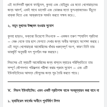
এই ফর্মেশনটি ব্রুনো ফার্নান্দেস, কুনহা এবং হোইলুন্ড এর মতো খেলোয়াড়দের
জন্য আদর্শ, একই সাথে ডালোট এবং ডোরগুর মতো ফুল-ব্যাকদেরও উঁচুতে
ধাক্কা দিতে এবং আক্রমণকে সমর্থন করতে সক্ষম করে।.
২. নতুন মুখদের উজ্জ্বল হওয়ার সুযোগ
কুনহা ছাড়াও, ভক্তরা ডিয়েগো লিওনকে – একজন তরুণ স্প্যানিশ প্রতিভা
– বেঞ্চ থেকে তার ছাপ ফেলতে দেখার জন্য অধীর আগ্রহে অপেক্ষা করছে।
এই নতুন খেলোয়াড়রা আমোরিমের ধাঁধার গুরুত্বপূর্ণ অংশ, কারণ তিনি তার
ভাবমূর্তি অনুযায়ী দল পুনর্গঠন শুরু করছেন।
লিডসের এই ম্যাচটি আমোরিমের জন্য বাস্তব ম্যাচের পরিস্থিতিতে তার
সম্পূর্ণ কৌশলগত পরিকল্পনা পরীক্ষা করার প্রথম সুযোগ – এবং এটি
ইউনাইটেডের আসন্ন মৌসুমের জন্য সুর তৈরি করতে পারে।
V. লিডস ইউনাইটেড: এমন একটি প্রতিপক্ষ যাকে অবমূল্যায়ন করা যাবে না
১. ড্যানিয়েল ফার্কের অধীনে পুনর্নির্মাণ মিশন