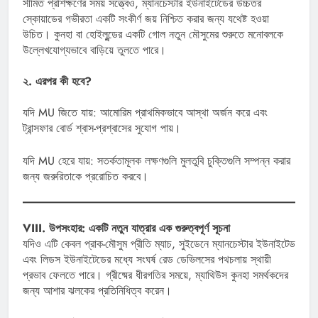
সীমিত প্রশিক্ষণের সময় সত্ত্বেও, ম্যানচেস্টার ইউনাইটেডের উচ্চতর
স্কোয়াডের গভীরতা একটি সংকীর্ণ জয় নিশ্চিত করার জন্য যথেষ্ট হওয়া
উচিত। কুনহা বা হোইলুন্ডের একটি গোল নতুন মৌসুমের শুরুতে মনোবলকে
উল্লেখযোগ্যভাবে বাড়িয়ে তুলতে পারে।
২. এরপর কী হবে?
যদি MU জিতে যায়: আমোরিম প্রাথমিকভাবে আস্থা অর্জন করে এবং
ট্রান্সফার বোর্ড শ্বাস-প্রশ্বাসের সুযোগ পায়।
যদি MU হেরে যায়: সতর্কতামূলক লক্ষণগুলি মুলতুবি চুক্তিগুলি সম্পন্ন করার
জন্য জরুরিতাকে প্ররোচিত করবে।
VIII. উপসংহার: একটি নতুন যাত্রার এক গুরুত্বপূর্ণ সূচনা
যদিও এটি কেবল প্রাক-মৌসুম প্রীতি ম্যাচ, সুইডেনে ম্যানচেস্টার ইউনাইটেড
এবং লিডস ইউনাইটেডের মধ্যে সংঘর্ষ রেড ডেভিলসের পথচলায় স্থায়ী
প্রভাব ফেলতে পারে। গ্রীষ্মের ধীরগতির সময়ে, ম্যাথিউস কুনহা সমর্থকদের
জন্য আশার ঝলকের প্রতিনিধিত্ব করেন।