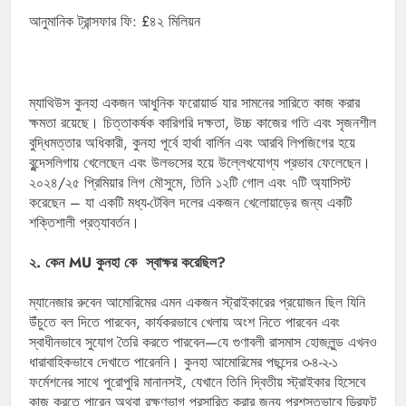
আনুমানিক ট্রান্সফার ফি: £৪২ মিলিয়ন
ম্যাথিউস কুনহা একজন আধুনিক ফরোয়ার্ড যার সামনের সারিতে কাজ করার
ক্ষমতা রয়েছে। চিত্তাকর্ষক কারিগরি দক্ষতা, উচ্চ কাজের গতি এবং সৃজনশীল
বুদ্ধিমত্তার অধিকারী, কুনহা পূর্বে হার্থা বার্লিন এবং আরবি লিপজিগের হয়ে
বুন্দেসলিগায় খেলেছেন এবং উলভসের হয়ে উল্লেখযোগ্য প্রভাব ফেলেছেন।
২০২৪/২৫ প্রিমিয়ার লিগ মৌসুমে, তিনি ১২টি গোল এবং ৭টি অ্যাসিস্ট
করেছেন – যা একটি মধ্য-টেবিল দলের একজন খেলোয়াড়ের জন্য একটি
শক্তিশালী প্রত্যাবর্তন।
২. কেন MU কুনহা কে স্বাক্ষর করেছিল?
ম্যানেজার রুবেন আমোরিমের এমন একজন স্ট্রাইকারের প্রয়োজন ছিল যিনি
উঁচুতে বল দিতে পারবেন, কার্যকরভাবে খেলায় অংশ নিতে পারবেন এবং
স্বাধীনভাবে সুযোগ তৈরি করতে পারবেন—যে গুণাবলী রাসমাস হোজলুন্ড এখনও
ধারাবাহিকভাবে দেখাতে পারেননি। কুনহা আমোরিমের পছন্দের ৩-৪-২-১
ফর্মেশনের সাথে পুরোপুরি মানানসই, যেখানে তিনি দ্বিতীয় স্ট্রাইকার হিসেবে
কাজ করতে পারেন অথবা রক্ষণভাগ প্রসারিত করার জন্য প্রশস্তভাবে ড্রিফট