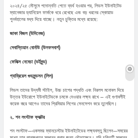
২০২৪/২৫ মৌসুমে পদোন্নতি পেতে ব্যর্থ হওয়ার পর, লিডস ইউনাইটেড
ম্যানেজার ড্যানিয়েল ফার্ককে ধরে রেখেছে এবং বড় ধরনের স্কোয়াড
পুনর্বহালের মধ্য দিয়ে যাচ্ছে। নতুন চুক্তির মধ্যে রয়েছে:
জাকা বিজল (উদিনেজ)
সেবাস্তিয়ান বোর্নাউ (উলফসবার্গ)
ফেলিক্স নেমেচা (ডর্টমুন্ড)
গ্যাব্রিয়েল গুডমুন্ডসন (লিল)
লিডস তাদের উদ্যমী স্টাইল, উচ্চ চাপের পদ্ধতি এবং নিরলস মনোবল দিয়ে
উত্তর ইউরোপে ইউনাইটেডকে চমকে দেওয়ার লক্ষ্য রাখে – এই গুণাবলীই
কয়েক বছর আগেও তাদের প্রিমিয়ার লিগের সেনসেশন করে তুলেছিল।
২. শন লংস্টাফ ফ্যাক্টর
শন লংস্টাফ—একসময় ম্যানচেস্টার ইউনাইটেডের লক্ষ্যবস্তু ছিলেন—সময়ের
মধ্যে তার কাগজপত্র সম্পন্ন করার জন্য দৌড়াচ্ছেন। যদি চুক্তিটি সম্পন্ন