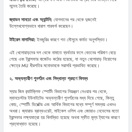
সন্দেহ তৈরি করেছে।
জ্যাডন সানচো এবং অ্যান্টনি:
যোগদানের পর থেকে দুজনেই
উল্লেখযোগ্যভাবে খারাপ পারফর্ম করেছেন।
টাইরেল মালাসিয়া:
ইনজুরির কারণে গত মৌসুমে কার্যত অনুপস্থিত।
এই খেলোয়াড়দের দল থেকে নামাতে ব্যর্থতার ফলে বেতনের পরিমাণ বেড়ে
গেছে এবং ট্রান্সফার বাজেটও কঠোর হয়েছে, যা নতুন খেলোয়াড় নিয়োগের
ক্ষেত্রে MU ধীরগতির মনোভাবকে সরাসরি প্রভাবিত করেছে।
২. অভ্যন্তরীণ পুনর্গঠন এবং সিদ্ধান্ত গ্রহণে বিলম্ব
স্যার জিম র‍্যাটক্লিফ স্পোর্টিং বিভাগের নিয়ন্ত্রণ নেওয়ার পর থেকে,
ম্যানচেস্টার ইউনাইটেড অভ্যন্তরীণ পুনর্গঠনের মধ্য দিয়ে গেছে, কিন্তু
কোচ, স্পোর্টিং ডিরেক্টর এবং আর্থিক বিভাগের মধ্যে সম্পূর্ণ সমন্বয় এখনও
অধরা। জ্যারাড ব্রান্থওয়েট, মাইকেল ওলিস এবং জোয়াও নেভেসের মতো
ট্রান্সফার লক্ষ্যমাত্রা হয় বিলম্বিত হয়েছে অথবা স্ফীত মূল্য ট্যাগের কারণে
প্রত্যাখ্যাত হয়েছে।