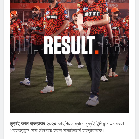
মুম্বাই বনাম হায়দ্রাবাদ ২০২৫
আইপিএল ম্যাচে মুম্বাই ইন্ডিয়ান্স একতরফা
পারফরম্যান্সে সাত উইকেটে হারাল সানরাইজার্স হায়দ্রাবাদকে।