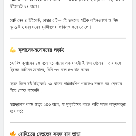
উইকেটে ২৪ রানে।
বোল্ট নেন ৪ উইকেট, চাহার ২টি—এই দুজনের সঠিক লাইন-লেংথ ও সিম
মুভমেন্ট হায়দ্রাবাদের ব্যাটারদের বিপর্যস্ত করে তোলে।
ক্লাসেন-মনোহরের লড়াই
হেনরিখ ক্লাসেন ৪৪ বলে ৭১ রানের এক সাহসী ইনিংস খেলেন। তার সঙ্গে
ছিলেন অভিনব মনোহর, যিনি ৩৭ বলে ৪৩ রান করেন।
দুজন মিলে ষষ্ঠ উইকেটে ৯৯ রানের পার্টনারশিপ গড়লেও দলকে বড় স্কোরে
নিয়ে যেতে পারেননি।
হায়দ্রাবাদ থামে মাত্র ১৪৩ রানে, যা মুম্বাইয়ের কাছে অতি সহজ লক্ষ্যমাত্রা
হয়ে ওঠে।
রোহিতের নেতৃত্বে সহজ রান তাড়া