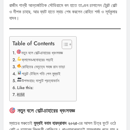
রাজীব গান্ধী আন্তর্জাতিক স্টেডিয়ামে বল হাতে তাণ্ডব চালালেন ট্রেন্ট বোল্ট
ও দীপক চাহার, আর ব্যাট হাতে ম্যাচ শেষ করলেন রোহিত শর্মা ও সূর্যকুমার
যাদব।
Table of Contents
নতুন বলে বোল্ট-চাহারের ধ্বংসযজ্ঞ
ক্লাসেন-মনোহরের লড়াই
রোহিতের নেতৃত্বে সহজ রান তাড়া
পয়েন্ট টেবিলে গতি পেল মুম্বাই
উপসংহার: দাপুটে প্রত্যাবর্তন
Like this:
相關
নতুন বলে বোল্ট-চাহারের ধ্বংসযজ্ঞ
ম্যাচের শুরুতেই
মুম্বাই বনাম হায়দ্রাবাদ ২০২৫
-এর আসল চিত্র ফুটে ওঠে
বোল্ট ও চাহারের বিধ্বংসী বোলিংয়ে। পাওয়ারপ্লেতেই হায়দ্রাবাদ পড়ে যায় ৪