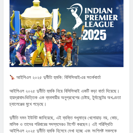
আইপিএল ২০২৫ দুর্নীতি হুমকি: বিসিসিআই-এর সতর্কবার্তা
আইপিএল ২০২৫ দুর্নীতি হুমকি নিয়ে বিসিসিআই একটি কড়া বার্তা দিয়েছে।
হায়দ্রাবাদ-ভিত্তিক এক ব্যবসায়ীর অনুপ্রবেশের চেষ্টায়, টুর্নামেন্টের অখণ্ডতা
চ্যালেঞ্জের মুখে পড়েছে।
দুর্নীতি দমন ইউনিট জানিয়েছে, এই ব্যক্তি শুধুমাত্র খেলোয়াড় নয়, কোচ,
মালিক ও তাদের পরিবারের সদস্যদেরও টার্গেট করছেন। এই পরিস্থিতি
আইপিএল ২০২৫ দুর্নীতি হুমকি হিসেবে দেখা হচ্ছে এবং সংশ্লিষ্ট সকলকে