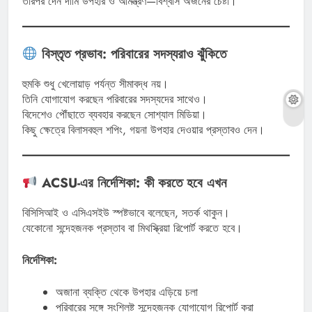
তারপর দেন দামি উপহার ও আমন্ত্রণ—বিশ্বাস অর্জনের চেষ্টা।
বিস্তৃত প্রভাব: পরিবারের সদস্যরাও ঝুঁকিতে
হুমকি শুধু খেলোয়াড় পর্যন্ত সীমাবদ্ধ নয়।
তিনি যোগাযোগ করছেন পরিবারের সদস্যদের সাথেও।
বিদেশেও পৌঁছাতে ব্যবহার করছেন সোশ্যাল মিডিয়া।
কিছু ক্ষেত্রে বিলাসবহুল শপিং, গয়না উপহার দেওয়ার প্রস্তাবও দেন।
ACSU-এর নির্দেশিকা: কী করতে হবে এখন
বিসিসিআই ও এসিএসইউ স্পষ্টভাবে বলেছেন, সতর্ক থাকুন।
যেকোনো সন্দেহজনক প্রস্তাব বা মিথস্ক্রিয়া রিপোর্ট করতে হবে।
নির্দেশিকা:
অজানা ব্যক্তি থেকে উপহার এড়িয়ে চলা
পরিবারের সঙ্গে সংশ্লিষ্ট সন্দেহজনক যোগাযোগ রিপোর্ট করা