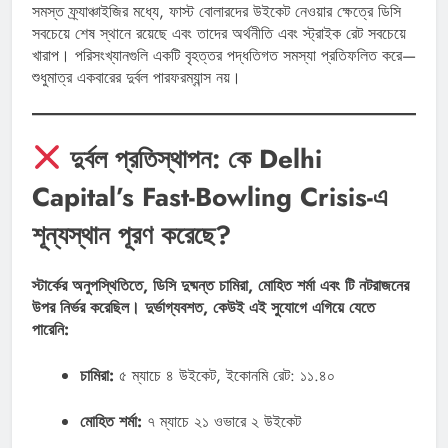
সমস্ত ফ্র্যাঞ্চাইজির মধ্যে, ফাস্ট বোলারদের উইকেট নেওয়ার ক্ষেত্রে ডিসি
সবচেয়ে শেষ স্থানে রয়েছে এবং তাদের অর্থনীতি এবং স্ট্রাইক রেট সবচেয়ে
খারাপ। পরিসংখ্যানগুলি একটি বৃহত্তর পদ্ধতিগত সমস্যা প্রতিফলিত করে—
শুধুমাত্র একবারের দুর্বল পারফরম্যান্স নয়।
দুর্বল প্রতিস্থাপন: কে Delhi
Capital’s Fast-Bowling Crisis-এ
শূন্যস্থান পূরণ করেছে?
স্টার্কের অনুপস্থিতিতে, ডিসি দুষ্মন্ত চামিরা, মোহিত শর্মা এবং টি নটরাজনের
উপর নির্ভর করেছিল। দুর্ভাগ্যবশত, কেউই এই সুযোগে এগিয়ে যেতে
পারেনি:
চামিরা:
৫ ম্যাচে ৪ উইকেট, ইকোনমি রেট: ১১.৪০
মোহিত শর্মা:
৭ ম্যাচে ২১ ওভারে ২ উইকেট