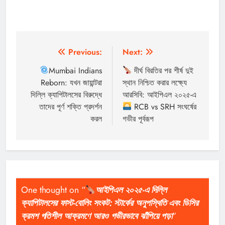
পোস্ট
Previous:
Next:
ন্যাভিগেশন
Mumbai Indians
দীর্ঘ বিরতির পর শীর্ষ দুই
Reborn: যখন জায়ান্টরা
স্থান নিশ্চিত করার লক্ষ্যে
দিল্লি ক্যাপিটালসের বিরুদ্ধে
আরসিবি: আইপিএল ২০২৫-এ
তাদের পূর্ণ শক্তি প্রদর্শন
RCB vs SRH সংঘর্ষের
করল
গভীর পূর্বরূপ
One thought on “
আইপিএল ২০২৫-এ দিল্লি
ক্যাপিটালসের ফাস্ট-বোলিং সংকট: স্টার্কের অনুপস্থিতি এবং ডিসির
ক্রমশ গতিশীল আক্রমণে আরও গভীরভাবে ঝাঁপিয়ে পড়া
”