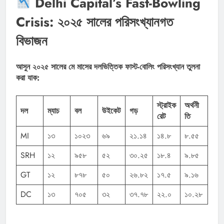
Delhi Capital’s Fast-Bowling
Crisis: ২০২৫ সালের পরিসংখ্যানগত
বিভাজন
আসুন ২০২৫ সালের মে মাসের দলভিত্তিক ফাস্ট-বোলিং পরিসংখ্যান তুলনা
করা যাক:
স্ট্রাইক
অর্থনী
দল
ম্যাচ
বল
উইকেট
গড়
রেট
তি
MI
১৩
১০২৩
৬৯
২১.১৪
১৪.৮
৮.৫৫
SRH
১২
৯৫৮
৫২
৩০.২৫
১৮.৪
৯.৮৫
GT
১২
৮৭৮
৫০
২৬.৮২
১৭.৫
৯.১৬
DC
১৩
৭০৫
৩২
৩৭.৭৮
২২.০
১০.২৮