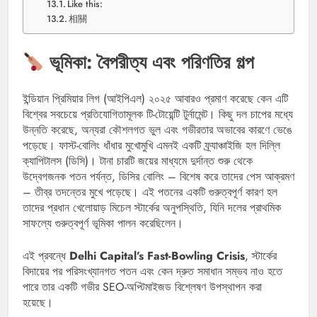
Like this:
相關
ভূমিকা: বৈপরীত্য এবং পরিণতির গল্প
ইন্ডিয়ান প্রিমিয়ার লিগ (আইপিএল) ২০২৫ আবারও প্রমাণ করেছে কেন এটি
বিশ্বের সবচেয়ে প্রতিযোগিতামূলক টি-টোয়েন্টি টুর্নামেন্ট। কিছু দল চাপের মধ্যে
উন্নতি করেছে, অন্যরা কৌশলগত ভুল এবং গভীরতার অভাবের কারণে ভেঙে
পড়েছে। ফাস্ট-বোলিং ধাঁধার মুখোমুখি এমনই একটি ফ্র্যাঞ্চাইজি হল দিল্লি
ক্যাপিটালস (ডিসি)। টানা চারটি জয়ের মাধ্যমে দুর্দান্ত শুরু থেকে
উদ্বেগজনক পতন পর্যন্ত, ডিসির বোলিং – বিশেষ করে তাদের পেস আক্রমণ
– তীব্র তদন্তের মুখে পড়েছে। এই পতনের একটি গুরুত্বপূর্ণ কারণ হল
তাদের প্রধান খেলোয়াড় মিচেল স্টার্কের অনুপস্থিতি, যিনি দলের প্রাথমিক
সাফল্যে গুরুত্বপূর্ণ ভূমিকা পালন করেছিলেন।
এই প্রবন্ধে
Delhi Capital’s Fast-Bowling Crisis
, স্টার্কের
বিদায়ের পর পরিসংখ্যানগত পতন এবং কেন দ্রুত সমাধান সম্ভব নাও হতে
পারে তার একটি গভীর SEO-অপ্টিমাইজড বিশ্লেষণ উপস্থাপন করা
হয়েছে।