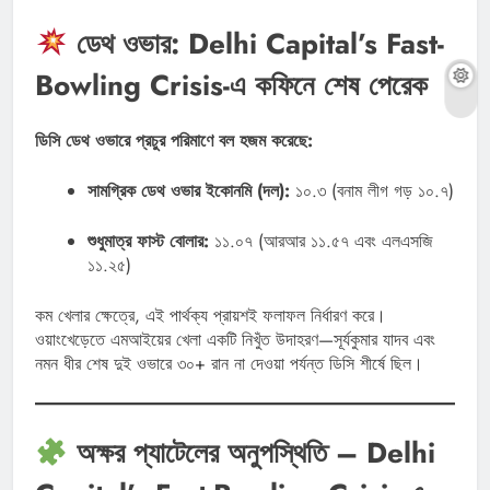
ডেথ ওভার: Delhi Capital’s Fast-
Bowling Crisis-এ কফিনে শেষ পেরেক
ডিসি ডেথ ওভারে প্রচুর পরিমাণে বল হজম করেছে:
সামগ্রিক ডেথ ওভার ইকোনমি (দল):
১০.৩ (বনাম লীগ গড় ১০.৭)
শুধুমাত্র ফাস্ট বোলার:
১১.০৭ (আরআর ১১.৫৭ এবং এলএসজি
১১.২৫)
কম খেলার ক্ষেত্রে, এই পার্থক্য প্রায়শই ফলাফল নির্ধারণ করে।
ওয়াংখেড়েতে এমআইয়ের খেলা একটি নিখুঁত উদাহরণ—সূর্যকুমার যাদব এবং
নমন ধীর শেষ দুই ওভারে ৩০+ রান না দেওয়া পর্যন্ত ডিসি শীর্ষে ছিল।
অক্ষর প্যাটেলের অনুপস্থিতি – Delhi