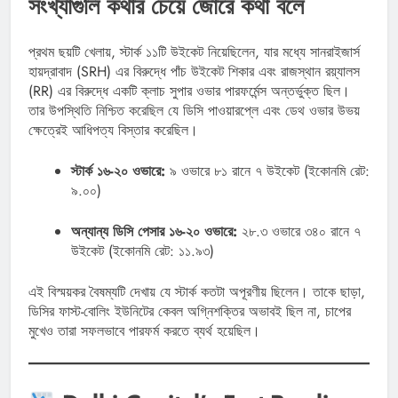
সংখ্যাগুলি কথার চেয়ে জোরে কথা বলে
প্রথম ছয়টি খেলায়, স্টার্ক ১১টি উইকেট নিয়েছিলেন, যার মধ্যে সানরাইজার্স
হায়দ্রাবাদ (SRH) এর বিরুদ্ধে পাঁচ উইকেট শিকার এবং রাজস্থান রয়্যালস
(RR) এর বিরুদ্ধে একটি ক্লাচ সুপার ওভার পারফর্মেন্স অন্তর্ভুক্ত ছিল।
তার উপস্থিতি নিশ্চিত করেছিল যে ডিসি পাওয়ারপ্লে এবং ডেথ ওভার উভয়
ক্ষেত্রেই আধিপত্য বিস্তার করেছিল।
স্টার্ক ১৬-২০ ওভারে:
৯ ওভারে ৮১ রানে ৭ উইকেট (ইকোনমি রেট:
৯.০০)
অন্যান্য ডিসি পেসার ১৬-২০ ওভারে:
২৮.৩ ওভারে ৩৪০ রানে ৭
উইকেট (ইকোনমি রেট: ১১.৯৩)
এই বিস্ময়কর বৈষম্যটি দেখায় যে স্টার্ক কতটা অপূরণীয় ছিলেন। তাকে ছাড়া,
ডিসির ফাস্ট-বোলিং ইউনিটের কেবল অগ্নিশক্তির অভাবই ছিল না, চাপের
মুখেও তারা সফলভাবে পারফর্ম করতে ব্যর্থ হয়েছিল।