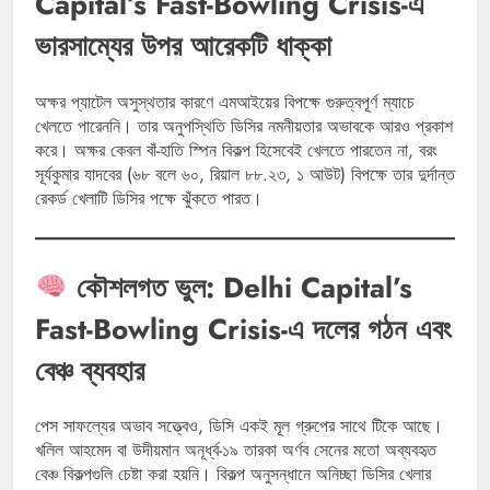
Capital’s Fast-Bowling Crisis-এ
ভারসাম্যের উপর আরেকটি ধাক্কা
অক্ষর প্যাটেল অসুস্থতার কারণে এমআইয়ের বিপক্ষে গুরুত্বপূর্ণ ম্যাচে
খেলতে পারেননি। তার অনুপস্থিতি ডিসির নমনীয়তার অভাবকে আরও প্রকাশ
করে। অক্ষর কেবল বাঁ-হাতি স্পিন বিকল্প হিসেবেই খেলতে পারতেন না, বরং
সূর্যকুমার যাদবের (৬৮ বলে ৬০, রিয়াল ৮৮.২৩, ১ আউট) বিপক্ষে তার দুর্দান্ত
রেকর্ড খেলাটি ডিসির পক্ষে ঝুঁকতে পারত।
কৌশলগত ভুল: Delhi Capital’s
Fast-Bowling Crisis-এ দলের গঠন এবং
বেঞ্চ ব্যবহার
পেস সাফল্যের অভাব সত্ত্বেও, ডিসি একই মূল গ্রুপের সাথে টিকে আছে।
খলিল আহমেদ বা উদীয়মান অনূর্ধ্ব-১৯ তারকা অর্ণব সেনের মতো অব্যবহৃত
বেঞ্চ বিকল্পগুলি চেষ্টা করা হয়নি। বিকল্প অনুসন্ধানে অনিচ্ছা ডিসির খেলার