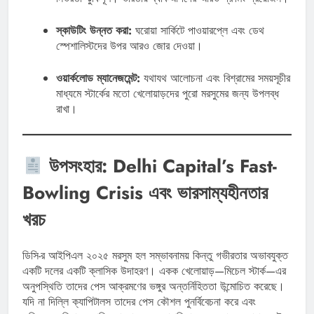
স্কাউটিং উন্নত করা:
ঘরোয়া সার্কিটে পাওয়ারপ্লে এবং ডেথ
স্পেশালিস্টদের উপর আরও জোর দেওয়া।
ওয়ার্কলোড ম্যানেজমেন্ট:
যথাযথ আলোচনা এবং বিশ্রামের সময়সূচীর
মাধ্যমে স্টার্কের মতো খেলোয়াড়দের পুরো মরসুমের জন্য উপলব্ধ
রাখা।
উপসংহার: Delhi Capital’s Fast-
Bowling Crisis এবং ভারসাম্যহীনতার
খরচ
ডিসি-র আইপিএল ২০২৫ মরসুম হল সম্ভাবনাময় কিন্তু গভীরতার অভাবযুক্ত
একটি দলের একটি ক্লাসিক উদাহরণ। একক খেলোয়াড়—মিচেল স্টার্ক—এর
অনুপস্থিতি তাদের পেস আক্রমণের ভঙ্গুর অন্তর্নিহিততা উন্মোচিত করেছে।
যদি না দিল্লি ক্যাপিটালস তাদের পেস কৌশল পুনর্বিবেচনা করে এবং