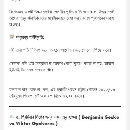
বিশেষজ্ঞরা একটি উচ্চ-স্কোরিং খেলাটির পূর্বাভাস দিচ্ছেন কারণ উভয় দলই
তাদের নতুন স্ট্রাইকারদের মানসিকভাবে চাঙ্গা করার জন্য প্রদর্শনের লক্ষ্য
রাখছে।
সম্ভাব্য পরিস্থিতি:
যদি তারা গতি নির্ধারণ করে, তাহলে আর্সেনাল ২-১ গোলে এগিয়ে যাবে।
সেসকো যদি পাল্টা আক্রমণ বা আকাশ থেকে সুযোগ কাজে লাগায়, তাহলে
ইউনাইটেড চমক দেখাতে পারে।
ফলাফল যাই হোক না কেন, এই ম্যাচটি প্রথম রাউন্ড থেকেই ২০২৫/২৬
মৌসুমের শিরোপা দৌড়কে রূপ দিতে সাহায্য করবে।
৫. প্রিমিয়ার লিগের জন্য এক নতুন হাওয়া
( Benjamin Sesko
vs Viktor Gyokeres )