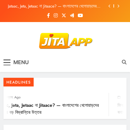
Skip
ফিফা ২০২৬ ম্যাচ প্রেডিকশন: সুইজারল্যান্ড বনাম বসনিয়া এবং
to
মেক্সিকো বনাম দক্ষিণ কোরিয়া বিশ্লেষণ | Jitaace
content
Jitaace ফিফা ২০২৬ মেগা প্রমোশন: JitaOne Goal Rush এবং
VIP2 ফ্রি স্পিন বোনাস | Jitaapp
ফিফা ২০২৬ লাইভ আপডেট: আজকের ম্যাচের ফলাফল, ডাইরেক্ট
স্কোর ও সেরা প্রেডিকশন (১৬ জুনের রিয়েল-টাইম রিপোর্ট)
Jataac, Jeta, Jetaac না Jitaace? — বাংলাদেশের খেলোয়াড়দের
সবচেয়ে বড় বিভ্রান্তির উত্তর
ফিফা ২০২৬ ম্যাচ প্রেডিকশন: সুইজারল্যান্ড বনাম বসনিয়া এবং
মেক্সিকো বনাম দক্ষিণ কোরিয়া বিশ্লেষণ | Jitaace
MENU
Jitaace ফিফা ২০২৬ মেগা প্রমোশন: JitaOne Goal Rush এবং
VIP2 ফ্রি স্পিন বোনাস | Jitaapp
ফিফা ২০২৬ লাইভ আপডেট: আজকের ম্যাচের ফলাফল, ডাইরেক্ট
HEADLINES
স্কোর ও সেরা প্রেডিকশন (১৬ জুনের রিয়েল-টাইম রিপোর্ট)
Ago
2 মাস Ago
a, Jetaac না Jitaace? — বাংলাদেশের খেলোয়াড়দের
ফিফা ২০২৬ ম্যাচ প্
বিভ্রান্তির উত্তর
বনাম দক্ষিণ কোরিয়