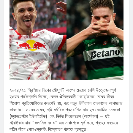
২০২৪/২৫ প্রিমিয়ার লিগের মৌসুমটি আগের চেয়েও বেশি উত্তেজনাপূর্ণ
হওয়ার প্রতিশ্রুতি দিচ্ছে, কেবল ঐতিহ্যবাহী “জায়ান্টদের” মধ্যে তীব্র
শিরোপা প্রতিযোগিতার কারণেই নয়, বরং নতুন উদীয়মান তারকাদের আগমনের
কারণেও। তাদের মধ্যে, দুটি সর্বাধিক প্রত্যাশিত নাম হল বেঞ্জামিন সেসকো
(ম্যানচেস্টার ইউনাইটেড) এবং ভিক্টর গিওকেরেস (আর্সেনাল) – দুই
স্ট্রাইকার যারা “ক্লাসিক নং ৯” এর সারাংশকে মূর্ত করে, গ্রহের সবচেয়ে
কঠিন লীগে গোল-স্কোরিং বিস্ফোরণ ঘটাতে প্রস্তুত।