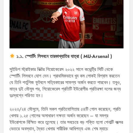
১.১. স্পোর্টিং লিসবনে তারকাখ্যাতির যাত্রা ( MU-Arsenal )
সুইডিশ স্ট্রাইকার ভিক্টর গিয়োকেরেস ২০২২ সালে কভেন্ট্রি সিটি থেকে
স্পোর্টিং লিসবনে যোগ দেন। প্রাথমিকভাবে খুব কম লোকই বিশ্বাস করতেন
যে তিনি পর্তুগিজ ফুটবলে সত্যিকারের সাফল্য অর্জন করতে পারবেন। তবুও,
মাত্র দুই মৌসুম পর, গিয়োকেরেস প্রতিটি ইউরোপীয় প্রতিরক্ষা দলের জন্য
দুঃস্বপ্নে পরিণত হন।
২০২৩/২৪ মৌসুমে, তিনি সকল প্রতিযোগিতায় ৫৪টি গোল করেছেন, প্রতি
খেলায় ১.২৫ গোলের অসাধারণ দক্ষতা অর্জন করেছেন – যা সমগ্র
ইউরোপকে বিস্মিত করে তুলেছে। তার সবচেয়ে বড় শক্তি হলো পেনাল্টি বক্সের
ভেতরে অবস্থান, দ্বৈত খেলায় শারীরিক আধিপত্য এবং শেষ ম্যাচে