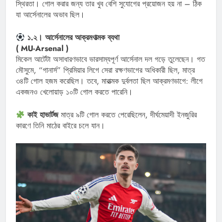
স্থিরতা। গোল করার জন্য তার খুব বেশি সুযোগের প্রয়োজন হয় না – ঠিক
যা আর্সেনালের অভাব ছিল।
১.২। আর্সেনালের আক্রমণাত্মক ব্যথা
( MU-Arsenal )
মিকেল আর্টেটা অসাধারণভাবে ভারসাম্যপূর্ণ আর্সেনাল দল গড়ে তুলেছেন। গত
মৌসুমে, “গানার্স” প্রিমিয়ার লিগে সেরা রক্ষণভাগের অধিকারী ছিল, মাত্র
৩৪টি গোল হজম করেছিল। তবে, মারাত্মক দুর্বলতা ছিল আক্রমণভাগে: লীগে
একজনও খেলোয়াড় ১০টি গোল করতে পারেনি।
কাই হাভার্টজ
মাত্র ৯টি গোল করতে পেরেছিলেন, দীর্ঘমেয়াদী ইনজুরির
কারণে তিনি মাঠের বাইরে চলে যান।