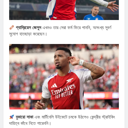
গ্যাব্রিয়েল জেসুস
এখনও তার সেরা ফর্ম ফিরে পাননি, অসংখ্য সুবর্ণ
সুযোগ হাতছাড়া করেছেন।
বুকায়ো সাকা
এবং মার্টিনেলি উইকেটে চমকে উঠলেও কেন্দ্রীয় স্ট্রাইকিং
দায়িত্ব কাঁধে নিতে পারেননি।