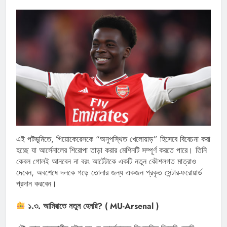
এই পটভূমিতে, গিয়োকেরেসকে “অনুপস্থিত খেলোয়াড়” হিসেবে বিবেচনা করা
হচ্ছে যা আর্সেনালের শিরোপা তাড়া করার মেশিনটি সম্পূর্ণ করতে পারে। তিনি
কেবল গোলই আনবেন না বরং আর্টেটাকে একটি নতুন কৌশলগত মাত্রাও
দেবেন, অবশেষে দলকে গড়ে তোলার জন্য একজন প্রকৃত সেন্টার-ফরোয়ার্ড
প্রদান করবেন।
১.৩. আমিরাতে নতুন হেনরি? ( MU-Arsenal )