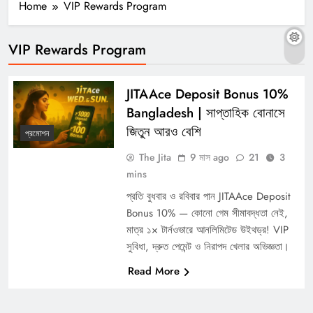
Home
VIP Rewards Program
VIP Rewards Program
JITAAce Deposit Bonus 10%
Bangladesh | সাপ্তাহিক বোনাসে
জিতুন আরও বেশি
প্রমোশন
The Jita
9 মাস ago
21
3
mins
প্রতি বুধবার ও রবিবার পান JITAAce Deposit
Bonus 10% — কোনো গেম সীমাবদ্ধতা নেই,
মাত্র ১× টার্নওভারে আনলিমিটেড উইথড্র! VIP
সুবিধা, দ্রুত পেমেন্ট ও নিরাপদ খেলার অভিজ্ঞতা।
Read More